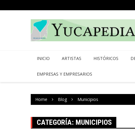
Skip
to
content
INICIO
ARTISTAS
HISTÓRICOS
D
EMPRESAS Y EMPRESARIOS
Home
Blog
Municipios
CATEGORÍA:
MUNICIPIOS