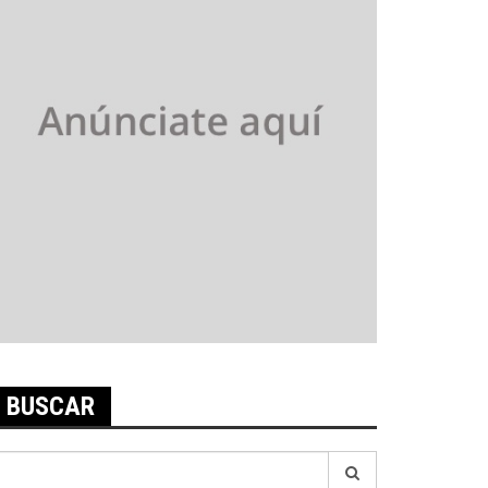
BUSCAR
earch
r: