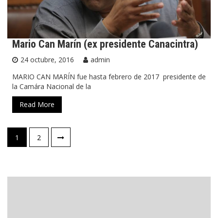
Mario Can Marín (ex presidente Canacintra)
24 octubre, 2016
admin
MARIO CAN MARÍN fue hasta febrero de 2017 presidente de
la Camára Nacional de la
Read More
Navegación
1
2
de
entradas