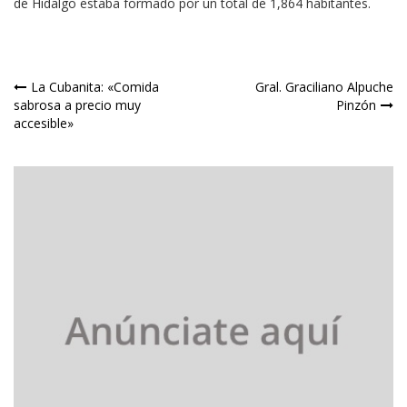
de Hidalgo estaba formado por un total de 1,864 habitantes.
Navegación
La Cubanita: «Comida
Gral. Graciliano Alpuche
sabrosa a precio muy
Pinzón
de
accesible»
entradas