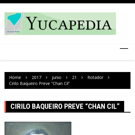
Skip
to
content
Home
2017
junio
21
Rotador
Cirilo Baqueiro Preve “Chan Cil”
CIRILO BAQUEIRO PREVE “CHAN CIL”