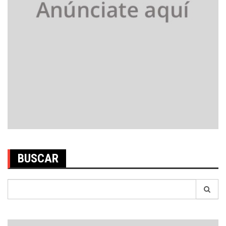
BUSCAR
Search
for: