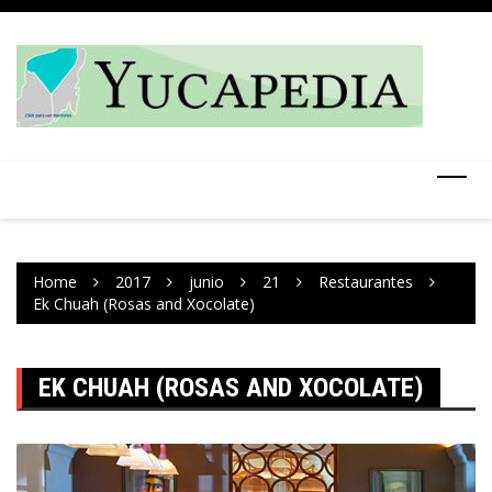
Skip
to
content
Home
2017
junio
21
Restaurantes
Ek Chuah (Rosas and Xocolate)
EK CHUAH (ROSAS AND XOCOLATE)