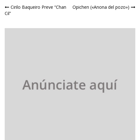
Navegación
Cirilo Baqueiro Preve “Chan
Opichen («Anona del pozo»)
Cil”
de
entradas