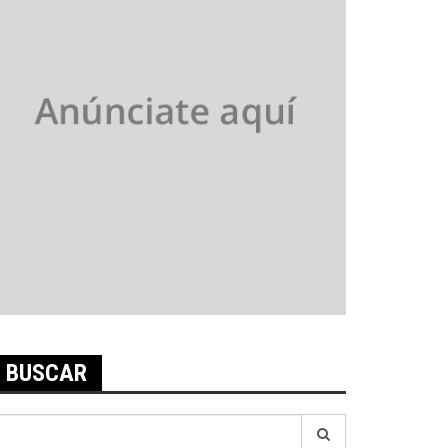
BUSCAR
earch
r: