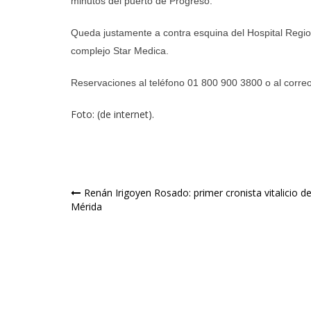
minutos del puerto de Progreso.
Queda justamente a contra esquina del Hospital Region
complejo Star Medica.
Reservaciones al teléfono 01 800 900 3800 o al corre
Foto: (de internet).
Navegación
Renán Irigoyen Rosado: primer cronista vitalicio d
Mérida
de
entradas