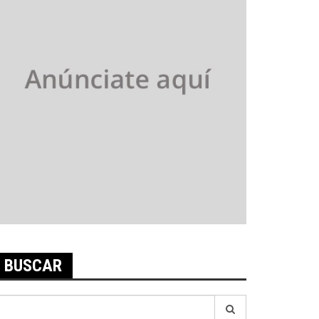
BUSCAR
earch
r: