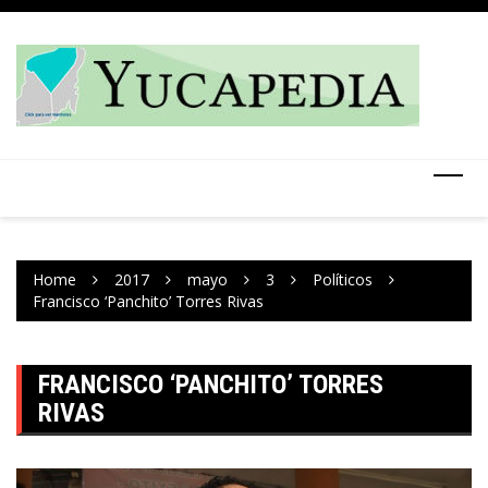
Skip
to
content
Home
2017
mayo
3
Políticos
Francisco ‘Panchito’ Torres Rivas
FRANCISCO ‘PANCHITO’ TORRES
RIVAS