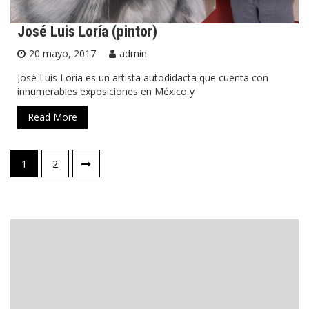
José Luis Loría (pintor)
20 mayo, 2017
admin
José Luis Loría es un artista autodidacta que cuenta con
innumerables exposiciones en México y
Read More
Navegación
1
2
de
entradas