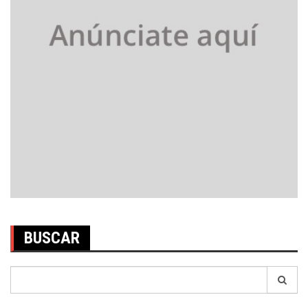
BUSCAR
Search
for: