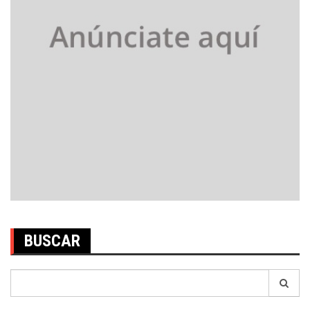
BUSCAR
Search
for: