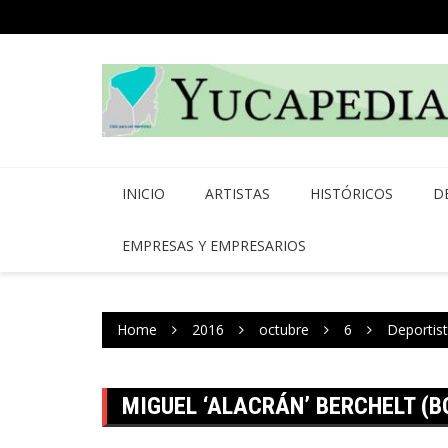
Skip
to
content
INICIO
ARTISTAS
HISTÓRICOS
D
EMPRESAS Y EMPRESARIOS
Home
2016
octubre
6
Deportis
MIGUEL ‘ALACRÁN’ BERCHELT (