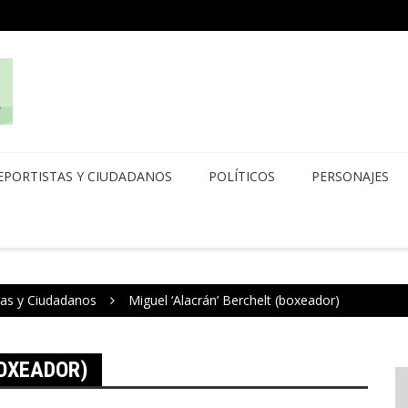
EPORTISTAS Y CIUDADANOS
POLÍTICOS
PERSONAJES
tas y Ciudadanos
Miguel ‘Alacrán’ Berchelt (boxeador)
BOXEADOR)