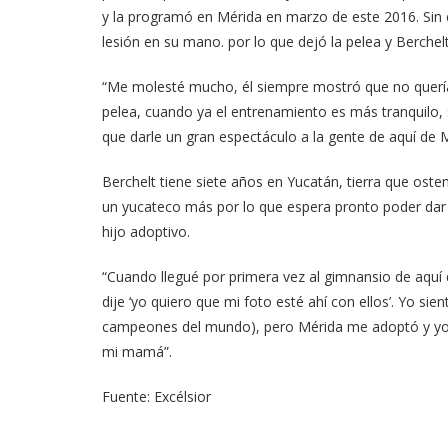
y la programó en Mérida en marzo de este 2016. Si
lesión en su mano. por lo que dejó la pelea y Berchelt 
“Me molesté mucho, él siempre mostró que no quería
pelea, cuando ya el entrenamiento es más tranquilo,
que darle un gran espectáculo a la gente de aquí de M
Berchelt tiene siete años en Yucatán, tierra que os
un yucateco más por lo que espera pronto poder dar
hijo adoptivo.
“Cuando llegué por primera vez al gimnansio de aquí 
dije ‘yo quiero que mi foto esté ahí con ellos’. Yo s
campeones del mundo), pero Mérida me adoptó y yo s
mi mamá”.
Fuente: Excélsior