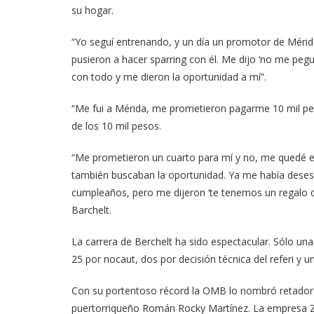
su hogar.
“Yo seguí entrenando, y un día un promotor de Mérid
pusieron a hacer sparring con él. Me dijo ‘no me pegue
con todo y me dieron la oportunidad a mí”.
“Me fui a Mérida, me prometieron pagarme 10 mil pes
de los 10 mil pesos.
“Me prometieron un cuarto para mí y no, me quedé 
también buscaban la oportunidad. Ya me había deses
cumpleaños, pero me dijeron ‘te tenemos un regalo de
Barchelt.
La carrera de Berchelt ha sido espectacular. Sólo una, 
25 por nocaut, dos por decisión técnica del referi y u
Con su portentoso récord la OMB lo nombró retador of
puertorriqueño Román Rocky Martínez. La empresa Zan