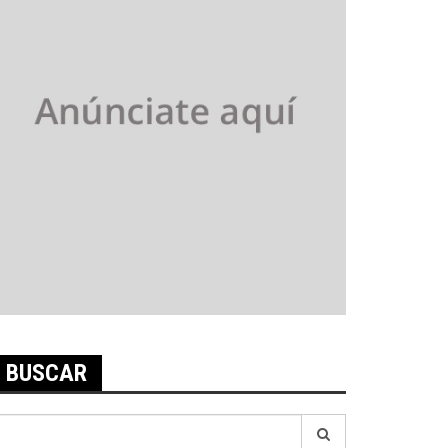
BUSCAR
earch
r: