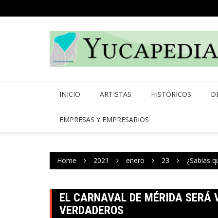
Skip
to
content
INICIO
ARTISTAS
HISTÓRICOS
D
EMPRESAS Y EMPRESARIOS
Home
2021
enero
23
¿Sabías q
EL CARNAVAL DE MÉRIDA SERÁ 
VERDADEROS