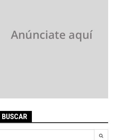
BUSCAR
earch
r: