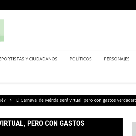
EPORTISTAS Y CIUDADANOS
POLÍTICOS
PERSONAJES
ué?
El Carnaval de Mérida será virtual, pero con gastos verdader
VIRTUAL, PERO CON GASTOS