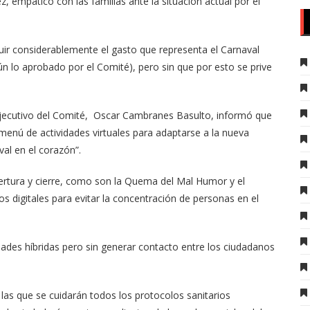
z, empático con las familias ante la situación actual por el
uir considerablemente el gasto que representa el Carnaval
ún lo aprobado por el Comité), pero sin que por esto se prive
 ejecutivo del Comité, Oscar Cambranes Basulto, informó que
 menú de actividades virtuales para adaptarse a la nueva
val en el corazón”.
pertura y cierre, como son la Quema del Mal Humor y el
s digitales para evitar la concentración de personas en el
idades híbridas pero sin generar contacto entre los ciudadanos
las que se cuidarán todos los protocolos sanitarios