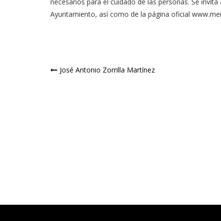
necesarios para el cuidado de las personas. Se invita 
Ayuntamiento, así como de la página oficial
www.mer
Navegación
José Antonio Zorrilla Martínez
de
entradas