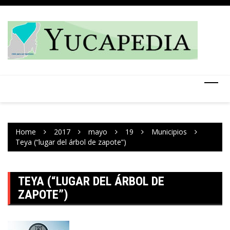
Skip
to
content
Home
2017
mayo
19
Municipios
Teya (“lugar del árbol de zapote”)
TEYA (“LUGAR DEL ÁRBOL DE
ZAPOTE”)