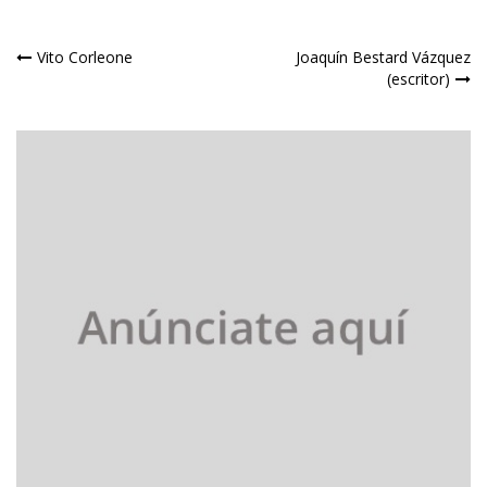
Navegación
Vito Corleone
Joaquín Bestard Vázquez
(escritor)
de
entradas