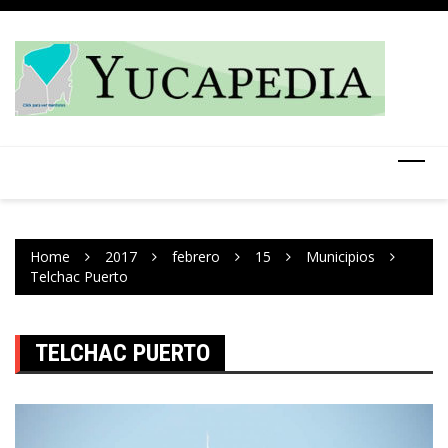
Skip
to
content
Home
2017
febrero
15
Municipios
Telchac Puerto
TELCHAC PUERTO