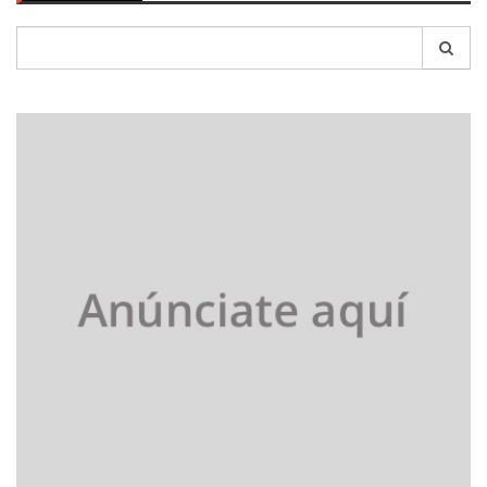
Search
for: