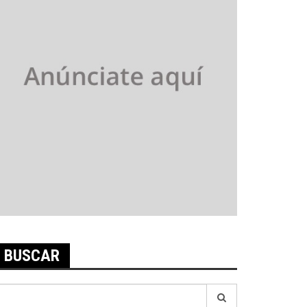
BUSCAR
earch
r: