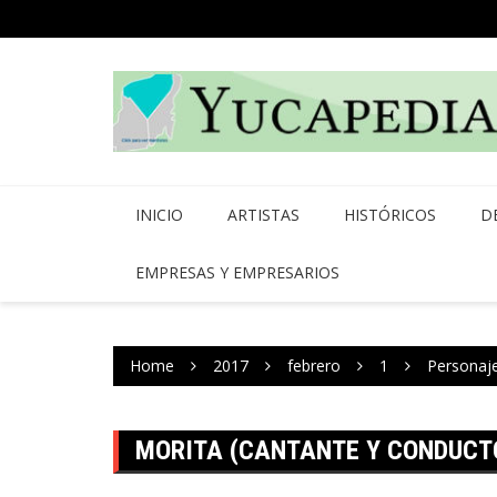
Skip
to
content
INICIO
ARTISTAS
HISTÓRICOS
D
EMPRESAS Y EMPRESARIOS
Home
2017
febrero
1
Personaj
MORITA (CANTANTE Y CONDUCT