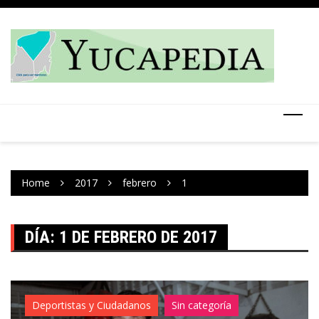
Skip
to
content
Home
2017
febrero
1
DÍA:
1 DE FEBRERO DE 2017
Deportistas y Ciudadanos
Sin categoría