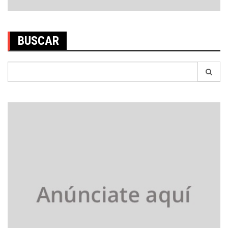
BUSCAR
Search
for: