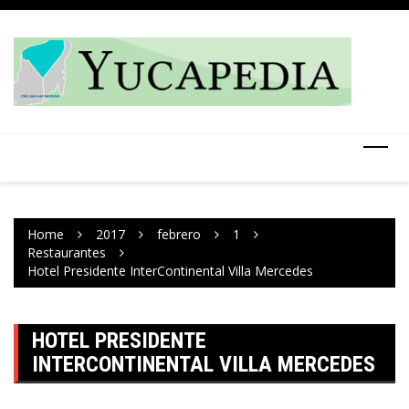
Skip
to
content
Home
2017
febrero
1
Restaurantes
Hotel Presidente InterContinental Villa Mercedes
HOTEL PRESIDENTE
INTERCONTINENTAL VILLA MERCEDES