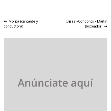
Navegación
Morita (cantante y
Ulises «Condorito» Martín
conductora)
(boxeador)
de
entradas