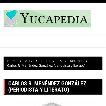
Skip
to
content
Home
2017
enero
15
Rotador
Carlos R. Menéndez González (periodista y literato)
CARLOS R. MENÉNDEZ GONZÁLEZ
(PERIODISTA Y LITERATO)