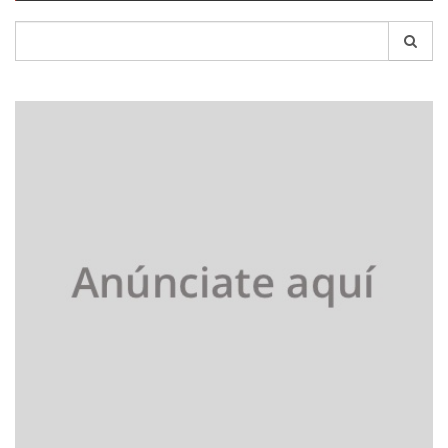
Search
for: