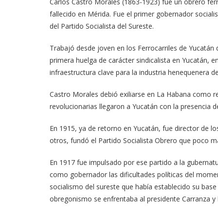
Carlos Castro Morales (1863-1923) fue un obrero ferro
fallecido en Mérida. Fue el primer gobernador socialis
del Partido Socialista del Sureste.
Trabajó desde joven en los Ferrocarriles de Yucatán 
primera huelga de carácter sindicalista en Yucatán, en
infraestructura clave para la industria henequenera 
Castro Morales debió exiliarse en La Habana como res
revolucionarias llegaron a Yucatán con la presencia d
En 1915, ya de retorno en Yucatán, fue director de los
otros, fundó el Partido Socialista Obrero que poco más
En 1917 fue impulsado por ese partido a la gubernatu
como gobernador las dificultades políticas del mome
socialismo del sureste que había establecido su base
obregonismo se enfrentaba al presidente Carranza y l