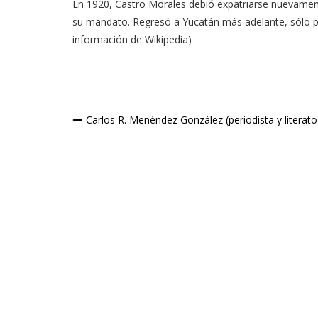
En 1920, Castro Morales debió expatriarse nuevamen
su mandato. Regresó a Yucatán más adelante, sólo p
información de Wikipedia)
Navegación
Carlos R. Menéndez González (periodista y literato
de
entradas