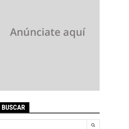
BUSCAR
earch
r: