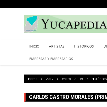
Skip
to
content
INICIO
ARTISTAS
HISTÓRICOS
D
EMPRESAS Y EMPRESARIOS
Home
2017
enero
15
Históricos
CARLOS CASTRO MORALES (PRI