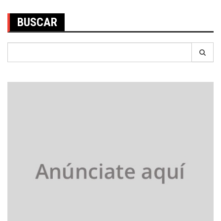
BUSCAR
Search
for: