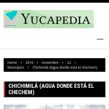
Skip
to
content
Home
2016
noviembre
22
Municipios
Chichimilá (Agua donde está el chechem)
CHICHIMILÁ (AGUA DONDE ESTÁ EL
CHECHEM)