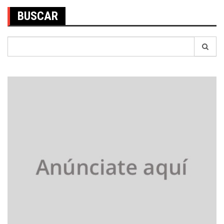
BUSCAR
Search
for: