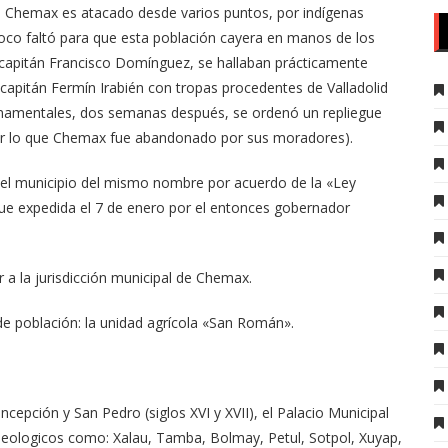
e Chemax es atacado desde varios puntos, por indígenas
oco faltó para que esta población cayera en manos de los
 capitán Francisco Domínguez, se hallaban prácticamente
 capitán Fermín Irabién con tropas procedentes de Valladolid
ernamentales, dos semanas después, se ordenó un repliegue
 por lo que Chemax fue abandonado por sus moradores).
del municipio del mismo nombre por acuerdo de la «Ley
Fue expedida el 7 de enero por el entonces gobernador
r a la jurisdicción municipal de Chemax.
de población: la unidad agrícola «San Román».
cepción y San Pedro (siglos XVI y XVII), el Palacio Municipal
eologicos como: Xalau, Tamba, Bolmay, Petul, Sotpol, Xuyap,