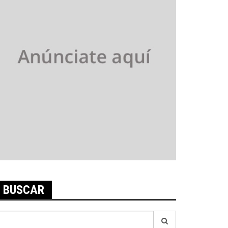
BUSCAR
earch
r: