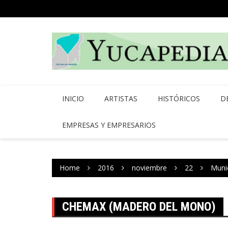
Skip
to
content
INICIO
ARTISTAS
HISTÓRICOS
D
EMPRESAS Y EMPRESARIOS
Home
2016
noviembre
22
Muni
CHEMAX (MADERO DEL MONO)