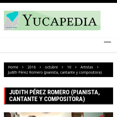
Skip
to
content
Home
2016
octubre
10
Artistas
Judith Pérez Romero (pianista, cantante y compositora)
JUDITH PÉREZ ROMERO (PIANISTA,
CANTANTE Y COMPOSITORA)