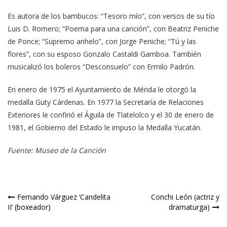
Es autora de los bambucos: “Tesoro mío”, con versos de su tío
Luis D. Romero; “Poema para una canción”, con Beatriz Peniche
de Ponce; “Supremo anhelo”, con Jorge Peniche; “Tú y las
flores”, con su esposo Gonzalo Castaldi Gamboa. También
musicalizó los boleros “Desconsuelo” con Ermilo Padrón.
En enero de 1975 el Ayuntamiento de Mérida le otorgó la
medalla Guty Cárdenas. En 1977 la Secretaría de Relaciones
Exteriores le confirió el Águila de Tlatelolco y el 30 de enero de
1981, el Gobierno del Estado le impuso la Medalla Yucatán.
Fuente: Museo de la Canción
Navegación
Fernando Várguez ‘Candelita
Conchi León (actriz y
II’ (boxeador)
dramaturga)
de