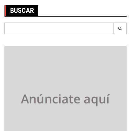
BUSCAR
Search
for: