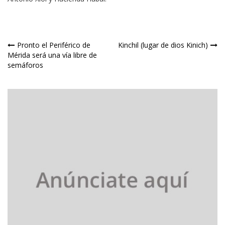
Navegación
Pronto el Periférico de
Kinchil (lugar de dios Kinich)
Mérida será una vía libre de
de
semáforos
entradas