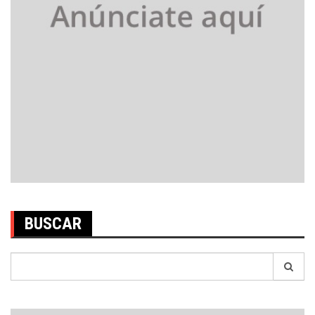
BUSCAR
Search
for: