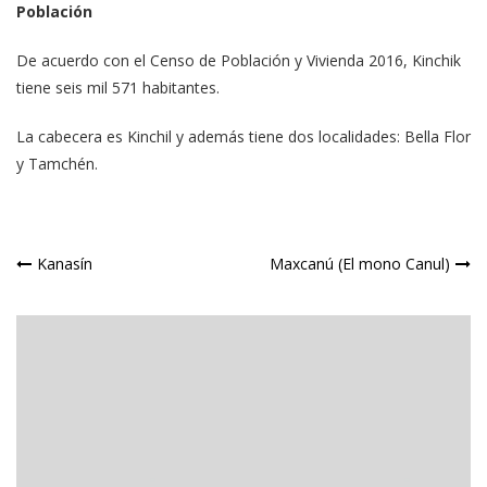
Población
De acuerdo con el Censo de Población y Vivienda 2016, Kinchik
tiene seis mil 571 habitantes.
La cabecera es Kinchil y además tiene dos localidades: Bella Flor
y Tamchén.
Navegación
Kanasín
Maxcanú (El mono Canul)
de
entradas