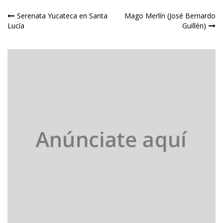
Navegación
Serenata Yucateca en Santa
Mago Merlín (José Bernardo
Lucía
Guillén)
de
entradas