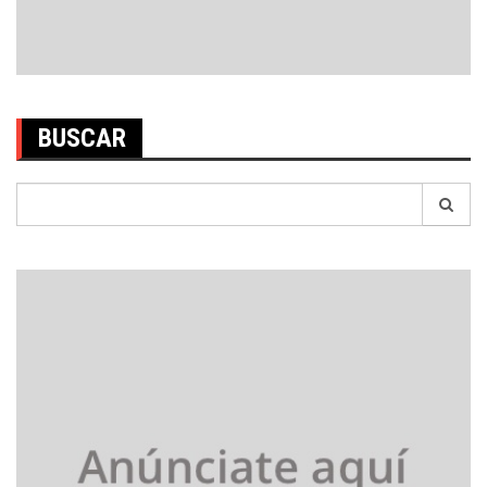
BUSCAR
Search
for: