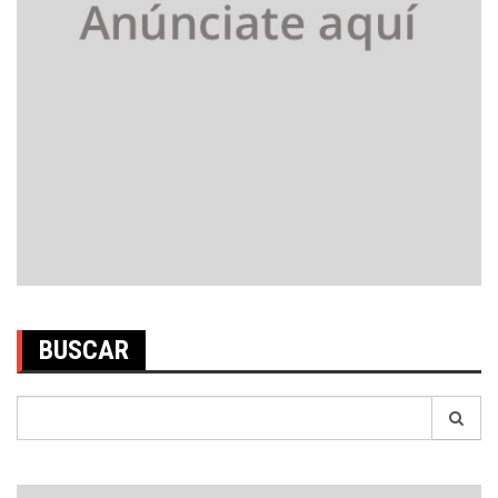
BUSCAR
Search
for: