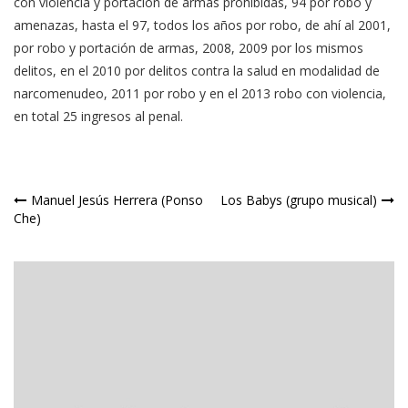
con violencia y portación de armas prohibidas, 94 por robo y
amenazas, hasta el 97, todos los años por robo, de ahí al 2001,
por robo y portación de armas, 2008, 2009 por los mismos
delitos, en el 2010 por delitos contra la salud en modalidad de
narcomenudeo, 2011 por robo y en el 2013 robo con violencia,
en total 25 ingresos al penal.
Navegación
Manuel Jesús Herrera (Ponso
Los Babys (grupo musical)
Che)
de
entradas