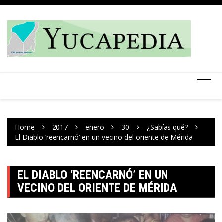
Skip
to
content
Home
2017
enero
30
¿Sabías qué?
El Diablo ‘reencarnó’ en un vecino del oriente de Mérida
EL DIABLO ‘REENCARNÓ’ EN UN
VECINO DEL ORIENTE DE MÉRIDA