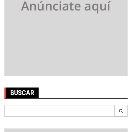
BUSCAR
Search
for: