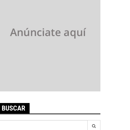
BUSCAR
earch
r: