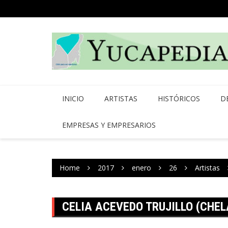
Skip
to
content
INICIO
ARTISTAS
HISTÓRICOS
D
EMPRESAS Y EMPRESARIOS
Home
2017
enero
26
Artistas
CELIA ACEVEDO TRUJILLO (CHEL