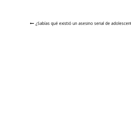
Navegación
¿Sabías qué existió un asesino serial de adolescen
de
entradas