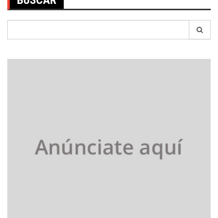
BUSCAR
Search
for: