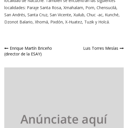
localidad de Nacuché. También se encuentran las siguientes
localidades: Paraje Santa Rosa, Xmahalam, Pom, Chensucilá,
San Andrés, Santa Cruz, San Vicente, Xuilub, Chuc -ac, Kunché,
Dzonot Balario, Xhomá, Pixdón, X-Huatez, Tuzik y Holcá.
Navegación
Enrique Martín Briceño
Luis Torres Mesías
(director de la ESAY)
de
entradas