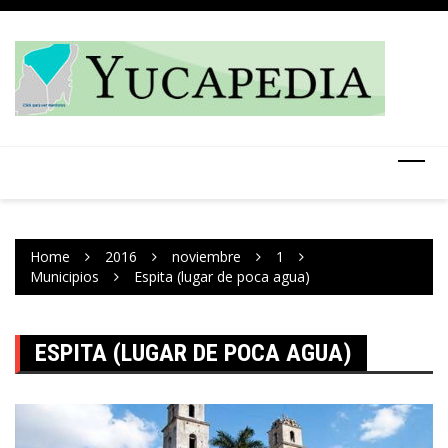
Skip
to
content
Home
2016
noviembre
1
Municipios
Espita (lugar de poca agua)
ESPITA (LUGAR DE POCA AGUA)