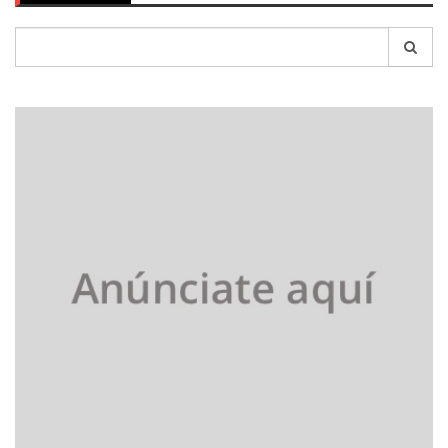
Search
for: