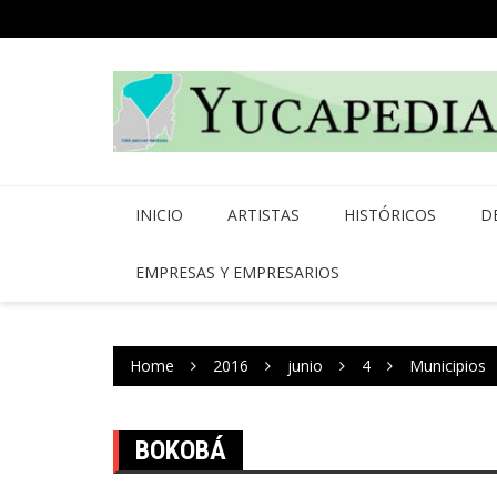
Skip
to
content
INICIO
ARTISTAS
HISTÓRICOS
D
EMPRESAS Y EMPRESARIOS
Home
2016
junio
4
Municipios
BOKOBÁ