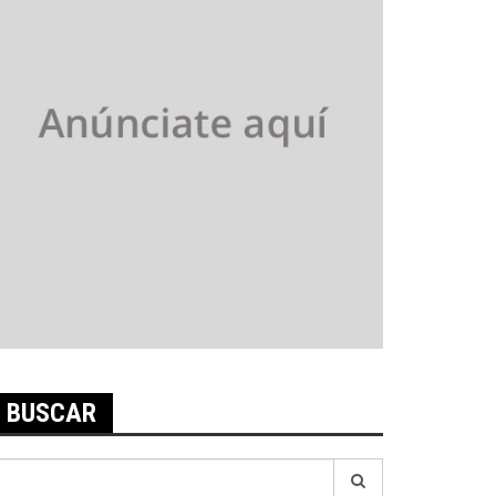
BUSCAR
earch
r: