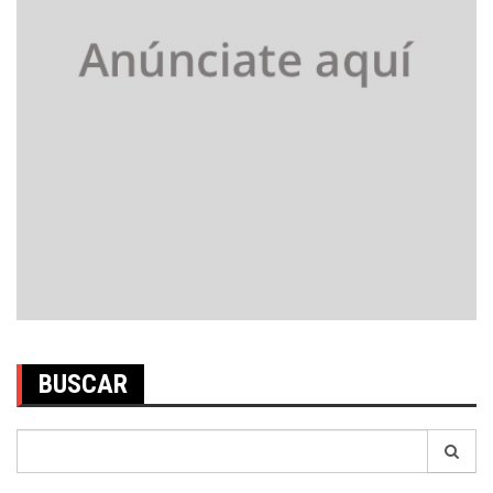
BUSCAR
Search
for: