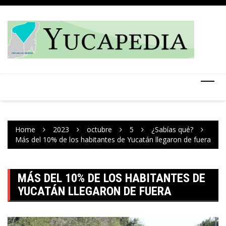
Skip
to
content
Home
2023
octubre
5
¿Sabías qué?
Más del 10% de los habitantes de Yucatán llegaron de fuera
MÁS DEL 10% DE LOS HABITANTES DE
YUCATÁN LLEGARON DE FUERA