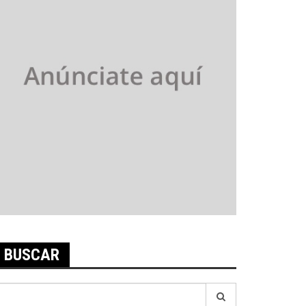
BUSCAR
earch
r: