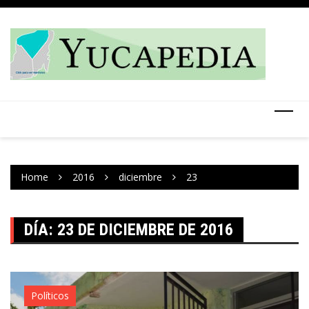
Skip
to
content
Home
2016
diciembre
23
DÍA:
23 DE DICIEMBRE DE 2016
Políticos