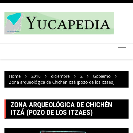
Skip
to
content
Home
2016
diciembre
2
Gobierno
Zona arqueológica de Chichén Itzá (pozo de los itzaes)
ZONA ARQUEOLÓGICA DE CHICHÉN
ITZÁ (POZO DE LOS ITZAES)