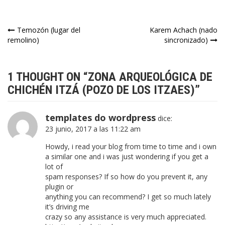
Navegación
Temozón (lugar del
Karem Achach (nado
remolino)
sincronizado)
de
entradas
1 THOUGHT ON “
ZONA ARQUEOLÓGICA DE
CHICHÉN ITZÁ (POZO DE LOS ITZAES)
”
templates do wordpress
dice:
23 junio, 2017 a las 11:22 am
Howdy, i read your blog from time to time and i own
a similar one and i was just wondering if you get a
lot of
spam responses? If so how do you prevent it, any
plugin or
anything you can recommend? I get so much lately
it’s driving me
crazy so any assistance is very much appreciated.