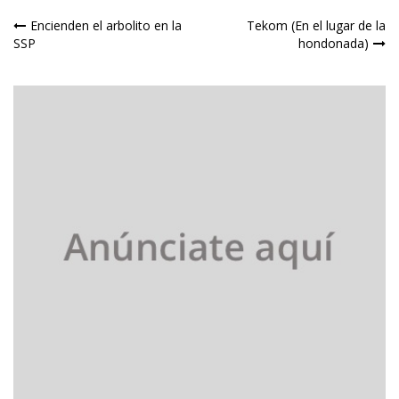
Navegación
Encienden el arbolito en la
Tekom (En el lugar de la
SSP
hondonada)
de
entradas