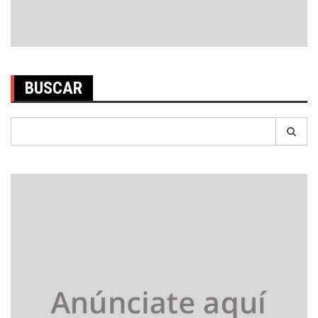
BUSCAR
Search
for: