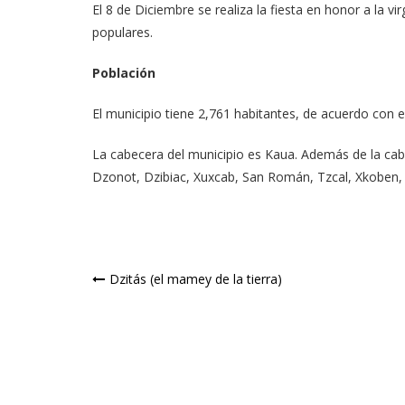
El 8 de Diciembre se realiza la fiesta en honor a la v
populares.
Población
El municipio tiene 2,761 habitantes, de acuerdo con 
La cabecera del municipio es Kaua. Además de la cabe
Dzonot, Dzibiac, Xuxcab, San Román, Tzcal, Xkoben, K
Navegación
Dzitás (el mamey de la tierra)
de
entradas