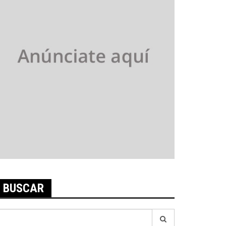
BUSCAR
earch
r: