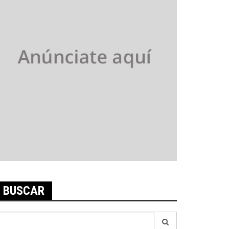
BUSCAR
earch
r: