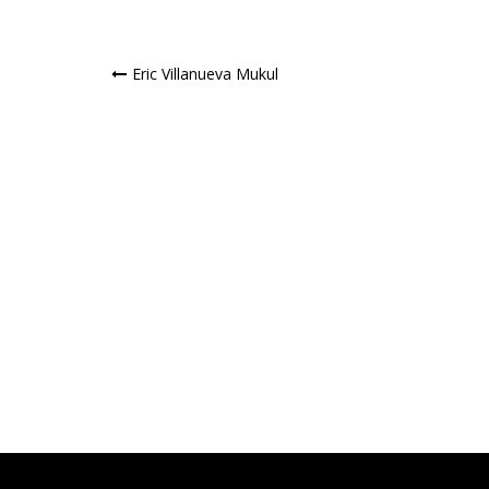
Navegación
Eric Villanueva Mukul
de
entradas