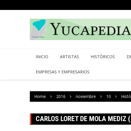
Skip
to
content
INICIO
ARTISTAS
HISTÓRICOS
D
EMPRESAS Y EMPRESARIOS
Home
2016
noviembre
10
Histó
CARLOS LORET DE MOLA MEDIZ (