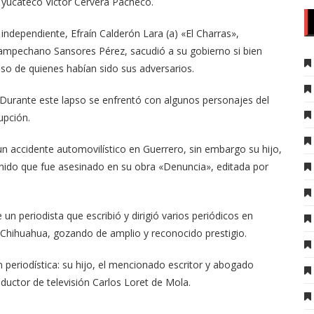
 yucateco Víctor Cervera Pacheco.
l independiente, Efraín Calderón Lara (a) «El Charras»,
campechano Sansores Pérez, sacudió a su gobierno si bien
so de quienes habían sido sus adversarios.
 Durante este lapso se enfrentó con algunos personajes del
upción.
un accidente automovilístico en Guerrero, sin embargo su hijo,
tenido que fue asesinado en su obra «Denuncia», editada por
un periodista que escribió y dirigió varios periódicos en
 Chihuahua, gozando de amplio y reconocido prestigio.
periodística: su hijo, el mencionado escritor y abogado
ductor de televisión Carlos Loret de Mola.