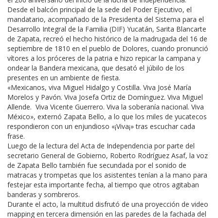
Desde el balcón principal de la sede del Poder Ejecutivo, el
mandatario, acompañado de la Presidenta del Sistema para el
Desarrollo Integral de la Familia (DIF) Yucatán, Sarita Blancarte
de Zapata, recreó el hecho histórico de la madrugada del 16 de
septiembre de 1810 en el pueblo de Dolores, cuando pronunció
vítores a los próceres de la patria e hizo repicar la campana y
ondear la Bandera mexicana, que desató el júbilo de los
presentes en un ambiente de fiesta.
«Mexicanos, viva Miguel Hidalgo y Costilla. Viva José María
Morelos y Pavón. Viva Josefa Ortiz de Domínguez. Viva Miguel
Allende. Viva Vicente Guerrero. Viva la soberanía nacional. Viva
México», externó Zapata Bello, a lo que los miles de yucatecos
respondieron con un enjundioso «¡Viva¡» tras escuchar cada
frase.
Luego de la lectura del Acta de Independencia por parte del
secretario General de Gobierno, Roberto Rodríguez Asaf, la voz
de Zapata Bello también fue secundada por el sonido de
matracas y trompetas que los asistentes tenían a la mano para
festejar esta importante fecha, al tiempo que otros agitaban
banderas y sombreros.
Durante el acto, la multitud disfrutó de una proyección de video
mapping en tercera dimensión en las paredes de la fachada del