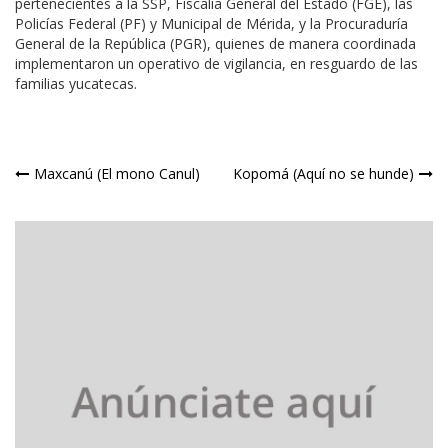
pertenecientes a la SSP, Fiscalía General del Estado (FGE), las
Policías Federal (PF) y Municipal de Mérida, y la Procuraduría
General de la República (PGR), quienes de manera coordinada
implementaron un operativo de vigilancia, en resguardo de las
familias yucatecas.
Navegación
Maxcanú (El mono Canul)
Kopomá (Aquí no se hunde)
de
entradas