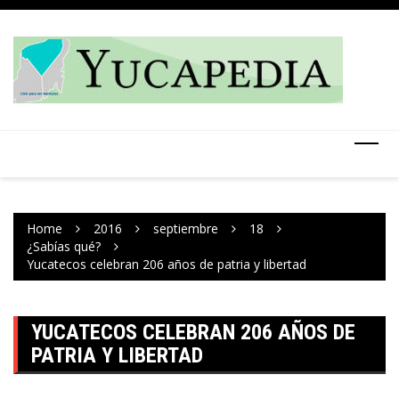
Skip
to
content
Home
2016
septiembre
18
¿Sabías qué?
Yucatecos celebran 206 años de patria y libertad
YUCATECOS CELEBRAN 206 AÑOS DE
PATRIA Y LIBERTAD