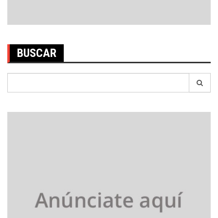
BUSCAR
Search
for: