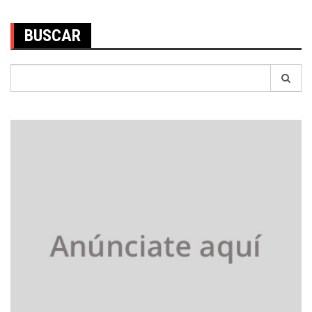
BUSCAR
Search
for: