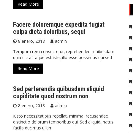
Read More
Facere doloremque expedita fugiat
culpa dicta doloribus, sequi
8 enero, 2018
admin
Tempora rem consectetur, reprehenderit quibusdam
quia dicta itaque est iste, illo esse possimus qui sed
Read More
Sed perferendis quibusdam aliquid
cupiditate quod nostrum non
8 enero, 2018
admin
Iusto necessitatibus repellat, minima, recusandae
distinctio dolorum temporibus qui. Sed aliquid, natus
facilis ducimus ullam