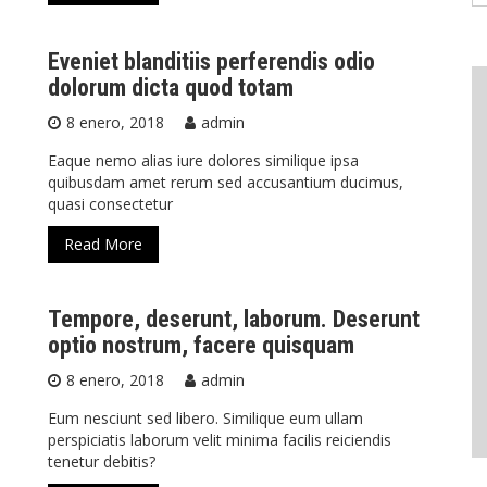
Eveniet blanditiis perferendis odio
dolorum dicta quod totam
8 enero, 2018
admin
Eaque nemo alias iure dolores similique ipsa
quibusdam amet rerum sed accusantium ducimus,
quasi consectetur
Read More
Tempore, deserunt, laborum. Deserunt
optio nostrum, facere quisquam
8 enero, 2018
admin
Eum nesciunt sed libero. Similique eum ullam
perspiciatis laborum velit minima facilis reiciendis
tenetur debitis?