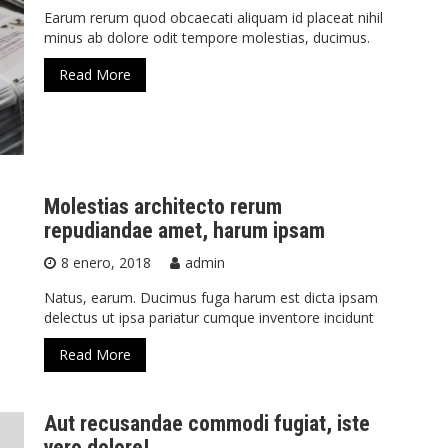
Earum rerum quod obcaecati aliquam id placeat nihil
minus ab dolore odit tempore molestias, ducimus.
Read More
Molestias architecto rerum
repudiandae amet, harum ipsam
8 enero, 2018
admin
Natus, earum. Ducimus fuga harum est dicta ipsam
delectus ut ipsa pariatur cumque inventore incidunt
Read More
Aut recusandae commodi fugiat, iste
vero dolore!