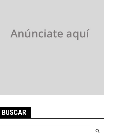
BUSCAR
earch
r: