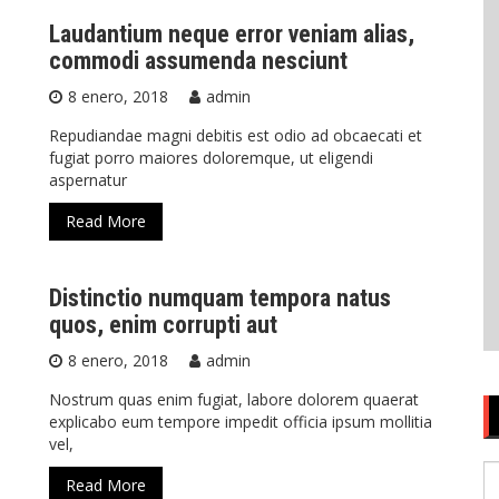
Laudantium neque error veniam alias,
commodi assumenda nesciunt
8 enero, 2018
admin
Repudiandae magni debitis est odio ad obcaecati et
fugiat porro maiores doloremque, ut eligendi
aspernatur
Read More
Distinctio numquam tempora natus
quos, enim corrupti aut
8 enero, 2018
admin
Nostrum quas enim fugiat, labore dolorem quaerat
explicabo eum tempore impedit officia ipsum mollitia
vel,
S
Read More
fo